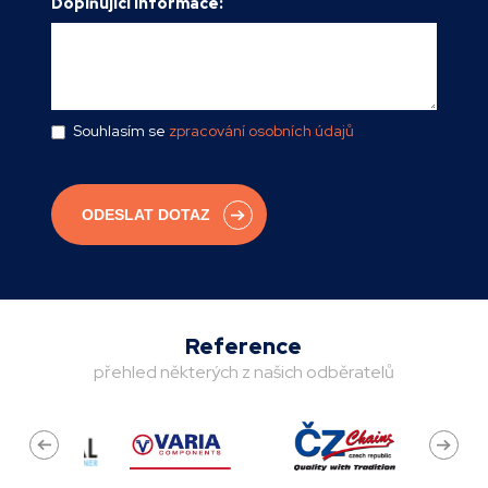
Doplňující informace:
Souhlasím se
zpracování osobních údajů
Reference
přehled některých z našich odběratelů