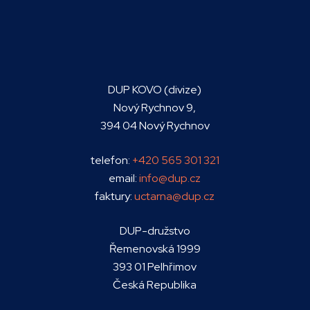
DUP KOVO (divize)
Nový Rychnov 9,
394 04 Nový Rychnov
telefon:
+420 565 301 321
email:
info@dup.cz
faktury:
uctarna@dup.cz
DUP-družstvo
Řemenovská 1999
393 01 Pelhřimov
Česká Republika